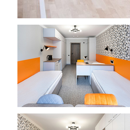
Направления
Баскетбол для детей
Баскетбол для взрослых
Аренда площадки
Услуги
Тренировки по баскетболу
Тренировки по ОФП
Plays Time
Кафе
Консультация по ЛФК и питанию
Массаж