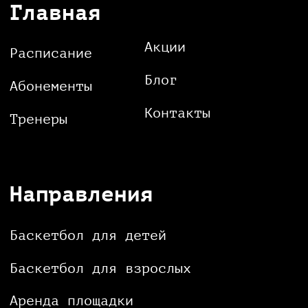
Услуги
Тренировки по баскетболу
Тренировки по ОФП
Plays Time
Кафе
Консультация по ЛФК и питанию
Массаж
Корпоративные мероприятия
Регистрация на турнир
Свободный доступ
Магазин Plays Store
Заказ формы